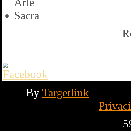
R
By
Targetlink
Privac
5